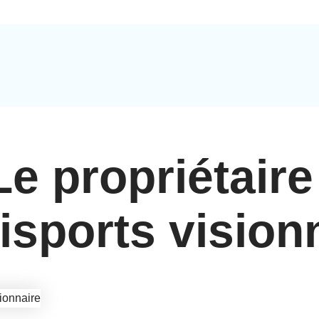
Le propriétair
isports vision